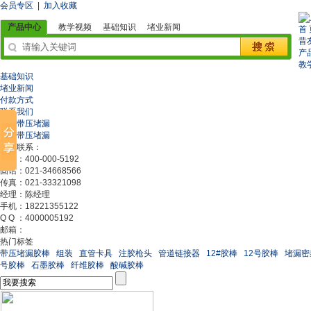
会员专区
|
加入收藏
产品中心
教学视频
基础知识
堵业新闻
首 
昔
产
教
基础知识
堵业新闻
付款方式
联系我们
管道带压堵漏
容器带压堵漏
在线联系：
电话：400-000-5192
固话：021-34668566
传真：021-33321098
经理：陈经理
手机：18221355122
Q Q ：4000005192
邮箱：
热门标签
带压堵漏胶棒
组装
直管卡具
注胶枪头
管道链接器
12#胶棒
12号胶棒
堵漏密
号胶棒
石墨胶棒
纤维胶棒
酸碱胶棒