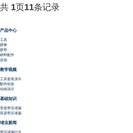
共
1
页
11
条记录
产品中心
工具
胶棒
胶带
材料配件
其他
教学视频
工具套装演示
配件组装
动画演示
基础知识
管道带压堵漏
容器带压堵漏
堵业新闻
带压堵漏行业