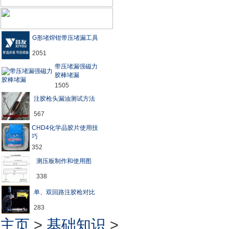
G形堵焊钳带压堵漏工具
2051
带压堵漏强磁力
胶棒堵漏
1505
注胶枪头漏油测试方法
567
CHD4化学品胶片使用技
巧
352
测压板制作和使用图
338
单、双回路注胶枪对比
283
主页
>
基础知识
>